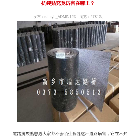
抗裂贴究竟厉害在哪里？
发布：rdlmyh_ADMIN123 浏览：4781次
道路抗裂贴想必大家都不会陌生裂缝这种道路病害，它在不知