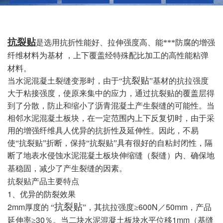
抗裂贴
是选用抗折性能好、拉伸强度高、能***防腐的增强
纤维材料为基材
，上下覆盖经特殊配比加工的高性能粘弹
材料。
抗裂贴
当水泥混凝土裂缝变形时，由于“
”基材的抗拉强度
大于粘接强度，使原来集中的应力，通过抗裂贴的覆盖层得
到了分散，防止和缩小了沥青混凝土产生裂缝的可能性。当
相邻水泥混凝土板块，在一定范围内上下反复切时，由于采
用的增强纤维具人优异的抗折性及延伸性。因此，不易
使“抗裂贴”折断，保持“抗裂贴”具有很好的自粘封闭性，隔
断了地表水侵蚀水泥混凝土板块伸缩缝（裂缝）内、确保地
基稳固，减少了产生裂缝的因素。
抗裂贴产品主要特点
1
、优异的防裂效果
2mm
600N
50mm
抗裂贴
厚度的
“
”，其抗拉强度≥
／
，产品
30
1mm
延伸率≥
％。当二块水泥混凝土板块水平位移
（基缝