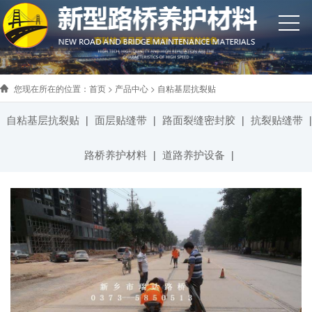
您现在所在的位置：
首页
>
产品中心
>
自粘基层抗裂贴
自粘基层抗裂贴
面层贴缝带
路面裂缝密封胶
抗裂贴缝带
|
|
|
|
路桥养护材料
道路养护设备
|
|