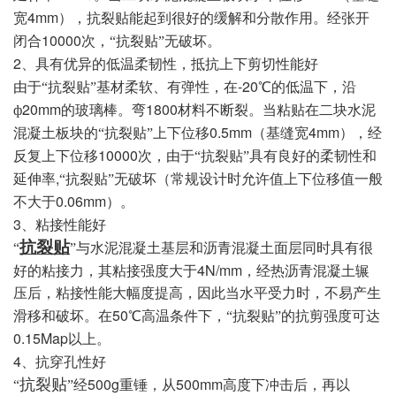
4mm
宽
），抗裂贴能起到很好的缓解和分散作用。经张开
10000
闭合
次，“抗裂贴”无破坏。
2
、具有优异的低温柔韧性，抵抗上下剪切性能好
-20
由于“抗裂贴”基材柔软、有弹性，在
℃的低温下，沿
20mm
1800
ф
的玻璃棒。弯
材料不断裂。当粘贴在二块水泥
0.5mm
4mm
混凝土板块的“抗裂贴”上下位移
（基缝宽
），经
10000
反复上下位移
次，由于“抗裂贴”具有良好的柔韧性和
,
延伸率
“抗裂贴”无破坏（常规设计时允许值上下位移值一般
0.06mm
不大于
）。
3
、粘接性能好
抗裂贴
“
”与水泥混凝土基层和沥青混凝土面层同时具有很
4N/mm
好的粘接力，其粘接强度大于
，经热沥青混凝土辗
压后，粘接性能大幅度提高，因此当水平受力时，不易产生
50
滑移和破坏。在
℃高温条件下，“抗裂贴”的抗剪强度可达
0.15Map
以上。
4
、抗穿孔性好
500g
500mm
抗裂贴
“
”经
重锤，从
高度下冲击后，再以