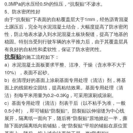
0.3MPa
0.5h
的水压经
的恒压，“抗裂贴”不渗水。
5
、防水密闭性好
1mm
由于“抗裂贴”下表面的自粘覆盖层大于
，经热沥青混凝
土蹍压后，完全与水泥混凝土结合，大幅度提高了防水密闭
性，防止地表水渗入到水泥混凝土板块裂缝，提高了地基的
稳固。特别当受到行驶车辆的水平推力后，由于其覆盖层具
有良好的自粘性和柔软性，保证了防水密闭性。
抗裂贴
的施工流程如下：
a
）水泥混凝土面板要求平整、洁净、干燥（含水率不大于
10%
），表面不起砂。
b
）在清理好的基面上涂刷基面专用处理（清洁）剂，将基
面上的残留粉尘固结，提高粘结效果。基面专用处理（清
0.2~0.3Kg
洁）剂每平米用量为
，可采用滚刷或涂刷。
c
）基面专用处理（清洁）剂表干后（以不粘手为准，一般
0.5
小时），即可铺贴“防裂贴”。防裂贴以伸缩缝为中心线
展开，隔离纸一面向下，随后将“防裂贴”原地掀起一半，撕
除下面的隔离纸向前铺贴，使“防裂贴”平坦的铺贴在原位置