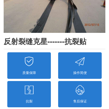
反射裂缝克星-------抗裂贴
质量保障
操作简便
抗裂
售后保证