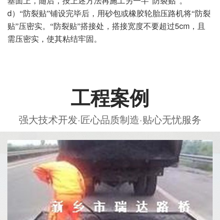
基面上，随后，按上述方法再施工另一半“防裂贴”。
d
）“防裂贴”铺设完毕后，用砂包或橡胶轮胎压路机将“防裂
5cm
贴”压密实。“防裂贴”搭接处，搭接宽度不要超过
，且
需压密实，使其粘结牢固。
工程案例
强大技术开发·匠心品质制造·贴心无忧服务