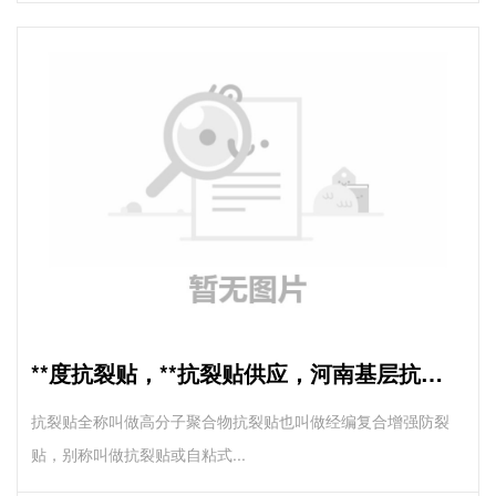
**度抗裂贴，**抗裂贴供应，河南基层抗裂贴厂家
抗裂贴全称叫做高分子聚合物抗裂贴也叫做经编复合增强防裂
贴，别称叫做抗裂贴或自粘式...