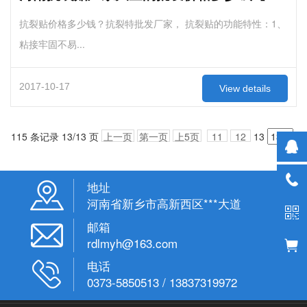
抗裂贴价格多少钱？抗裂特批发厂家， 抗裂贴的功能特性：1、
粘接牢固不易...
2017-10-17
View details
115 条记录 13/13 页
上一页
第一页
上5页
11
12
13
地址
河南省新乡市高新西区***大道
邮箱
rdlmyh@163.com
电话
0373-5850513 / 13837319972